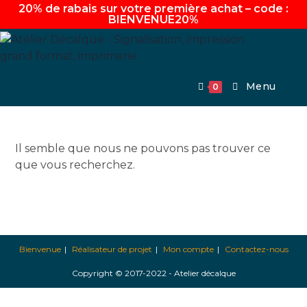
20% de rabais sur votre première achat – code :
BIENVENUE20%
Aller
au
contenu
Menu
0
Il semble que nous ne pouvons pas trouver ce
que vous recherchez.
Bienvenue
Réalisateur de projet
Mon compte
Contactez-nous
Copyright © 2017-2022 - Atelier décalque