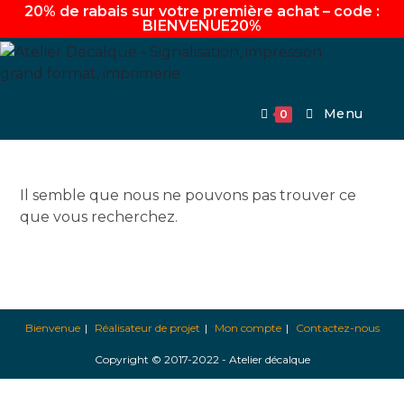
20% de rabais sur votre première achat – code :
BIENVENUE20%
Aller
au
contenu
Menu
0
Il semble que nous ne pouvons pas trouver ce
que vous recherchez.
Bienvenue
Réalisateur de projet
Mon compte
Contactez-nous
Copyright © 2017-2022 - Atelier décalque