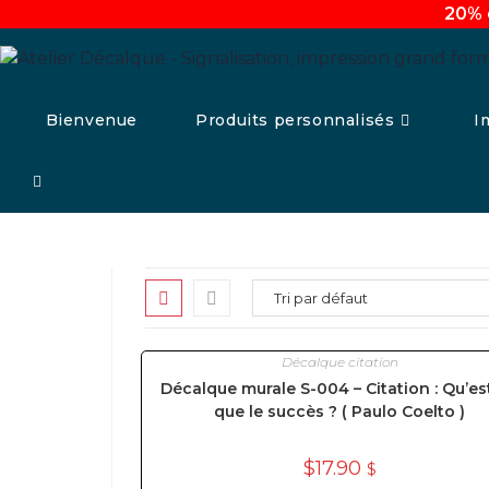
20% 
Aller
au
contenu
Bienvenue
Produits personnalisés
I
Toggle
website
search
Décalque citation
Décalque murale S-004 – Citation : Qu’es
que le succès ? ( Paulo Coelto )
$
17.90
$