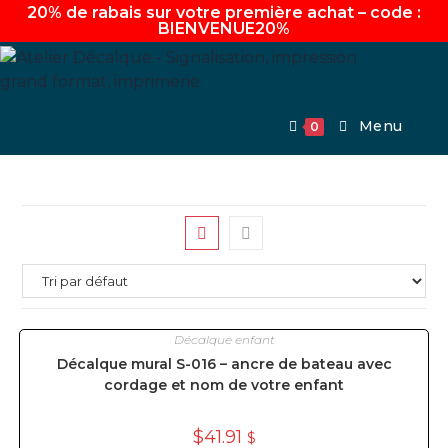
20% de rabais sur votre première achat – code :
BIENVENUE20%
Aller
au
contenu
Menu
0
Décalque enfant
Décalque mural S-016 – ancre de bateau avec
cordage et nom de votre enfant
$
41.91
$