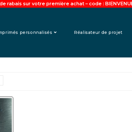
de rabais sur votre première achat – code : BIENVEN
mprimés personnalisés
Réalisateur de projet