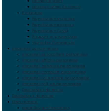
Décalque sport
Lettrage véhicule / moto
Entreprise
Signalisation extérieur
Signalisation intérieur
Signalisation Covid
Support et présentoire
Vignettes Commercial
Imprimés personnalisés
Imprimer autocollant personalisé
Imprimer affiche personalisé
Imprimer bannière personnalisé
Imprimer coroplast personnalisé
Imprimer toile artiste personnalisé
Imprimer roll-up personnalisé
Réalisateur de projet
Réalisateur de projet
Mon compte
Identification/Inscription