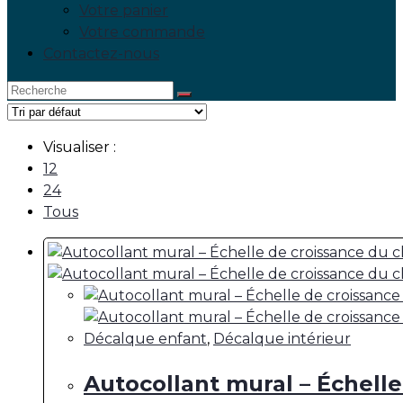
Votre panier
Votre commande
Contactez-nous
Visualiser :
12
24
Tous
Décalque enfant
,
Décalque intérieur
Autocollant mural – Échell