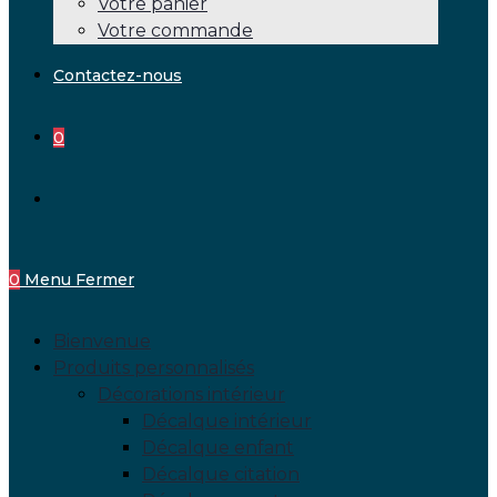
Votre panier
Votre commande
Contactez-nous
0
Toggle
website
0
Menu
Fermer
search
Bienvenue
Produits personnalisés
Décorations intérieur
Décalque intérieur
Décalque enfant
Décalque citation