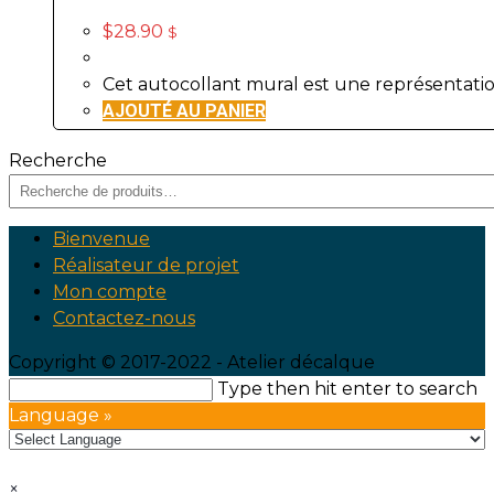
$
28.90
$
Cet autocollant mural est une représentation
AJOUTÉ AU PANIER
Recherche
Bienvenue
Réalisateur de projet
Mon compte
Contactez-nous
Copyright © 2017-2022 - Atelier décalque
Search
Type then hit enter to search
this
Language »
website
×