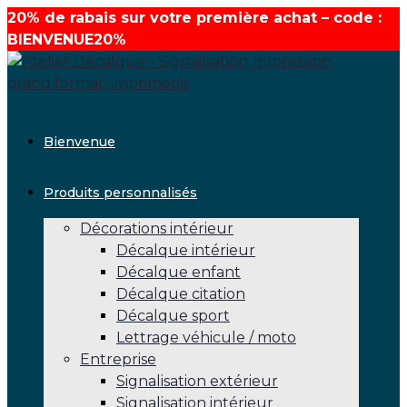
20% de rabais sur votre première achat – code :
BIENVENUE20%
Aller
au
contenu
Bienvenue
Produits personnalisés
Décorations intérieur
Décalque intérieur
Décalque enfant
Décalque citation
Décalque sport
Lettrage véhicule / moto
Entreprise
Signalisation extérieur
Signalisation intérieur