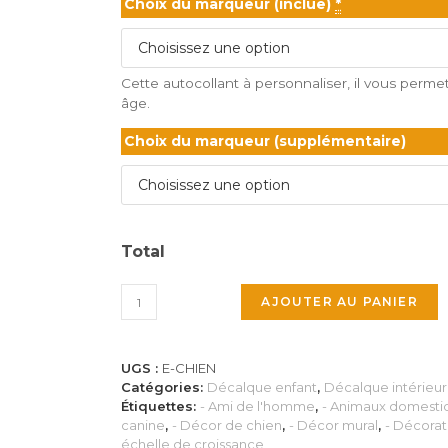
Choix du marqueur (inclue)
*
Cette autocollant à personnaliser, il vous permet 
âge.
Choix du marqueur (supplémentaire)
Total
quantité
AJOUTER AU PANIER
de
Autocollant
mural
UGS :
E-CHIEN
-
Catégories:
Décalque enfant
,
Décalque intérieur
Échelle
Étiquettes:
- Ami de l'homme
,
- Animaux domesti
de
canine
,
- Décor de chien
,
- Décor mural
,
- Décorat
croissance
échelle de croissance