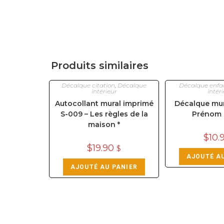
Produits similaires
Décalque citation
,
Décalque
Décalque enfa
intérieur
intér
Autocollant mural imprimé
Décalque mur
S-009 – Les règles de la
Prénom 
maison *
$
10.
$
19.90
$
AJOUTÉ A
AJOUTÉ AU PANIER