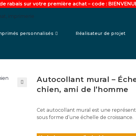
de rabais sur votre première achat – code : BIENVEN
mprimés personnalisés
Réalisateur de projet
Autocollant mural – Éche
chien, ami de l’homme
🔍
Cet autocollant mural est une représenta
sous forme d’une échelle de croissance.