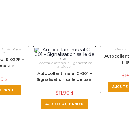
nt
,
Décalque
Décalqu
ieur
Autocollant
al S-027F –
Fle
Décalque intérieur
,
Signalisation
murale
intérieur
Autocollant mural C-001 –
$
1
95
$
Signalisation salle de bain
AJOUTÉ 
U PANIER
$
11.90
$
AJOUTÉ AU PANIER