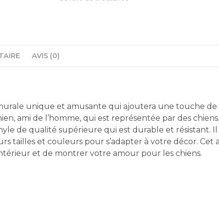
du
chien,
ami
de
l'homme
TAIRE
AVIS (0)
urale unique et amusante qui ajoutera une touche de coul
en, ami de l’homme, qui est représentée par des chiens
nyle de qualité supérieure qui est durable et résistant. Il
sieurs tailles et couleurs pour s’adapter à votre décor. C
ntérieur et de montrer votre amour pour les chiens.