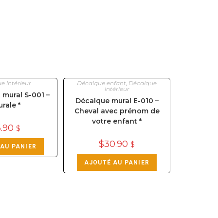
e intérieur
Décalque enfant
,
Décalque
intérieur
 mural S-001 –
Décalque mural E-010 –
urale *
Cheval avec prénom de
votre enfant *
6.90
$
$
30.90
$
AU PANIER
AJOUTÉ AU PANIER