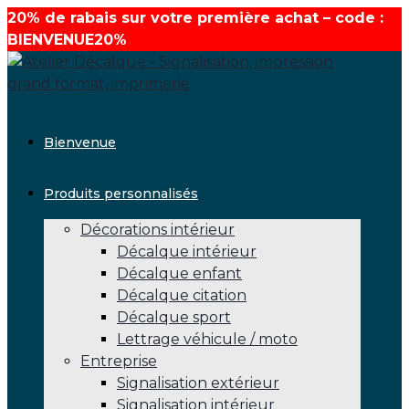
20% de rabais sur votre première achat – code :
BIENVENUE20%
Aller
au
contenu
Bienvenue
Produits personnalisés
Décorations intérieur
Décalque intérieur
Décalque enfant
Décalque citation
Décalque sport
Lettrage véhicule / moto
Entreprise
Signalisation extérieur
Signalisation intérieur