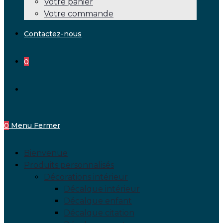
Votre panier
Votre commande
Contactez-nous
0
Toggle
website
0
Menu
Fermer
search
Bienvenue
Produits personnalisés
Décorations intérieur
Décalque intérieur
Décalque enfant
Décalque citation