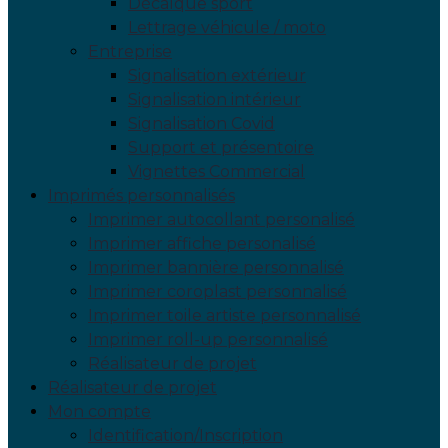
Décalque sport
Lettrage véhicule / moto
Entreprise
Signalisation extérieur
Signalisation intérieur
Signalisation Covid
Support et présentoire
Vignettes Commercial
Imprimés personnalisés
Imprimer autocollant personalisé
Imprimer affiche personalisé
Imprimer bannière personnalisé
Imprimer coroplast personnalisé
Imprimer toile artiste personnalisé
Imprimer roll-up personnalisé
Réalisateur de projet
Réalisateur de projet
Mon compte
Identification/Inscription