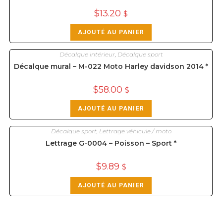
$
13.20
$
AJOUTÉ AU PANIER
Décalque intérieur
,
Décalque sport
Décalque mural – M-022 Moto Harley davidson 2014 *
$
58.00
$
AJOUTÉ AU PANIER
Décalque sport
,
Lettrage véhicule / moto
Lettrage G-0004 – Poisson – Sport *
$
9.89
$
AJOUTÉ AU PANIER