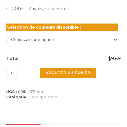
G-0002 – Kayakaholic Sport
Selection de couleurs disponible :
Total
$9.89
quantité
AJOUTER AU PANIER
de
Lettrage
G-
UGS :
b8ffac313eeb
0002
Catégorie:
Décalque sport
-
Kayakaholic
Sport