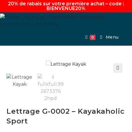
20% de rabais sur votre première achat – code :
BIENVENUE20%
Aller
au
contenu
Menu
0
🔍
Lettrage G-0002 – Kayakaholic
Sport